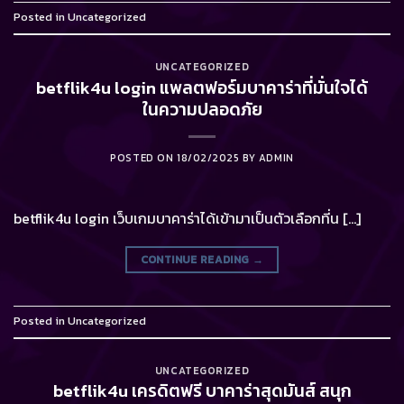
Posted in
Uncategorized
UNCATEGORIZED
betflik4u login แพลตฟอร์มบาคาร่าที่มั่นใจได้
ในความปลอดภัย
POSTED ON
18/02/2025
BY
ADMIN
betflik4u login เว็บเกมบาคาร่าได้เข้ามาเป็นตัวเลือกที่น […]
CONTINUE READING
→
Posted in
Uncategorized
UNCATEGORIZED
betflik4u เครดิตฟรี บาคาร่าสุดมันส์ สนุก